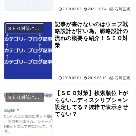
2019.02.02
2021.10.04
石川 正明
記事が書けないのはウェブ戦
ＳＥＯ対策について
略設計が甘い為。戦略設計の
流れの概要を紹介！ＳＥＯ対
策
2019.02.01
2019.03.19
石川 正明
【ＳＥＯ対策】検索順位上が
ＳＥＯ対策について
らない…ディスクリプション
設定してる？抜粋で表示させ
てない？