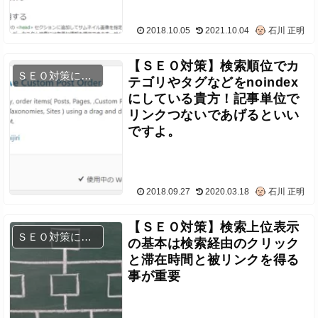
2018.10.05
2021.10.04
石川 正明
【ＳＥＯ対策】検索順位でカ
ＳＥＯ対策について
テゴリやタグなどをnoindex
にしている貴方！記事単位で
リンクつないであげるといい
ですよ。
2018.09.27
2020.03.18
石川 正明
【ＳＥＯ対策】検索上位表示
ＳＥＯ対策について
の基本は検索経由のクリック
と滞在時間と被リンクを得る
事が重要