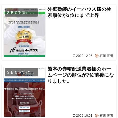
外壁塗装のイーハウス様の検
ＳＥＯ対策について
索順位が3位にまで上昇
2022.12.06
石川 正明
熊本の赤帽配送業者様のホー
ＳＥＯ対策について
ムページの順位が7位前後にな
りました。
2022.10.01
石川 正明