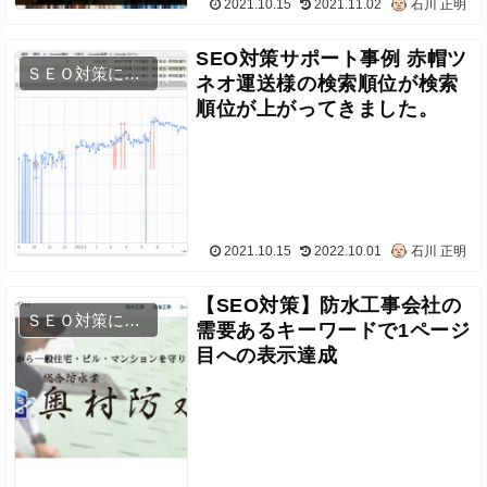
2021.10.15
2021.11.02
石川 正明
SEO対策サポート事例 赤帽ツ
ＳＥＯ対策について
ネオ運送様の検索順位が検索
順位が上がってきました。
2021.10.15
2022.10.01
石川 正明
【SEO対策】防水工事会社の
ＳＥＯ対策について
需要あるキーワードで1ページ
目への表示達成