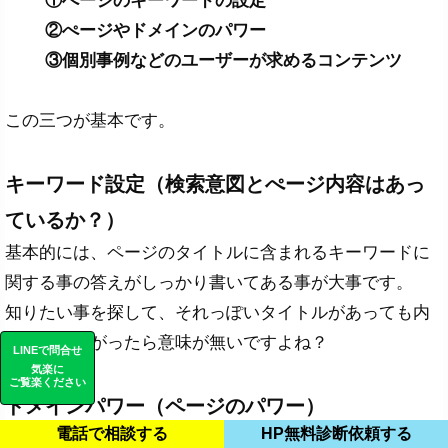
①ぺージのキーワードの設定
②ぺージやドメインのパワー
③個別事例などのユーザーが求めるコンテンツ
この三つが基本です。
キーワード設定（検索意図とぺージ内容はあっ
ているか？）
基本的には、ページのタイトルに含まれるキーワードに
関する事の答えがしっかり書いてある事が大事です。
知りたい事を探して、それっぽいタイトルがあっても内
容が全然ちがったら意味が無いですよね？
LINEで問合せ
気楽に
ご覧楽ください
ドメインパワー（ページのパワー）
電話で相談する
HP無料診断依頼する
ドメインのパワーとは、