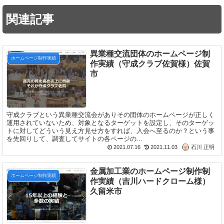
関連記事
異業種交流団体のホームページ制
ホームページ制作実績
作実績（守成クラブ佐賀様）佐賀
市
守成クラブという異業種交流会がありその団体のホームページが正しく
運用されていないため、対象となるターゲットを設定し、そのターゲッ
トに対してどういう見え方見せ方をすれば、入会へ至るのか？という事
を先回りして、調査してサイトの各ページの...
2021.07.16
2021.11.03
石川 正明
金属加工業のホームページ制作制
ホームページ制作実績
作実績（吉川ハードクローム様）
久留米市