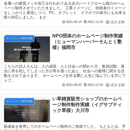
金属への硬質メッキ加工を行われてある吉川ハードクローム様のホーム
ページ制作させていただきました。 工業イメージに、技術者のイメージ
をしっかりと表現しつつ、PC、タブレット、スマホでの表示にも出来る
限り対応しました。 まさ...
2021.06.14
2021.11.03
石川 正明
NPO団体のホームページ制作実績
ホームページ制作実績
（ヒューマンハーバーそんとく塾
様）福岡市
こちらの法人さんは、人の成長、人と社会への関わり方、教員試験、過
去に罪を犯してしまった方が罪を償ったあと、社会への復帰に関する活
動をされてあります。 ホームページを作る際に人生に悩んでいる方にウ
ェブ...
2021.08.02
2021.11.03
石川 正明
い草雑貨販売ショップのホームペ
ホームページ制作実績
ージ制作制作実績（イグサブティ
ック草様）大川市
助成金を使用してのホームページ制作のご依頼でした。 もともとは、手