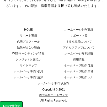
家庭的、アットホームな笑い会える楽しいスナック！
ざいます。 その際は、携帯電話より折り返し連絡いたします。
女性のお客さんも多いので、夫婦で、カップルでノン
アルコールでも楽しめるスナックです。
熊本 引っ越し
HOME
ホームページ制作実績
全国対応可能で、荷物を運ぶだけでなく付帯作業も行
サポート実績
サポート内容
なってくれるのでとても頼りになる赤帽の中の運送会
代表プロフィール
ＳＥＯ対策について
結果が出ない理由
アクセスアップについて
社さんです。
WEBマーケティング情報
ホームページ無料診断
クレジットお支払い
採用情報
佐賀の異業種交流会やビジネス人脈が欲しい人は守成
サイトマップ
ホームページ制作 佐賀
クラブ佐賀へ参加しませんか？
ホームページ制作 柳川
ホームページ制作 鳥栖
数十人が参加している守成クラブ佐賀！たくさんの業
ホームページ制作 唐津
ホームページ制作 大川
種の方が集まっているので、仕事のマッチングや人繋
ホームページ制作 久留米
がりでの仕事の依頼など入って損はしない以後湯種交
Copyright © 2011
株式会社ハートウェブ
流会の団体です。
All Rights Reserved.
LINEで問合せ