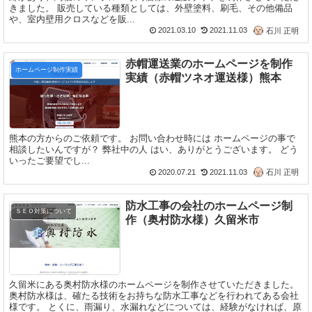
きました。 販売している種類としては、外壁塗料、刷毛、その他備品
や、室内壁用クロスなどを販...
2021.03.10
2021.11.03
石川 正明
赤帽運送業のホームページを制作
ホームページ制作実績
実績（赤帽ツネオ運送様）熊本
熊本の方からのご依頼です。 お問い合わせ時には ホームページの事で
相談したいんですが？ 弊社中の人 はい、ありがとうございます。 どう
いったご要望でし...
2020.07.21
2021.11.03
石川 正明
防水工事の会社のホームページ制
ＳＥＯ対策について
作（奥村防水様）久留米市
久留米にある奥村防水様のホームページを制作させていただきました。
奥村防水様は、確たる技術をお持ちな防水工事などを行われてある会社
様です。 とくに、雨漏り、水漏れなどについては、経験がなければ、原