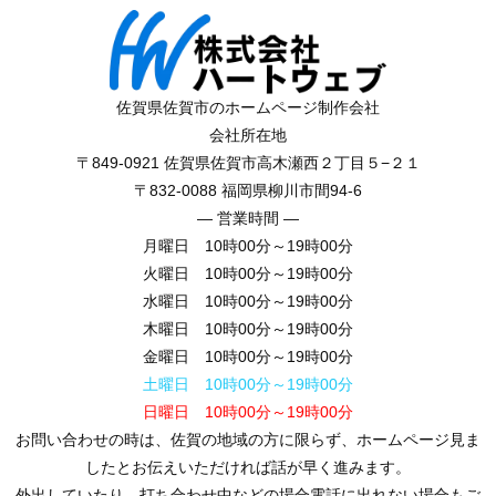
します
柳川市 ホームページ制作で集客！WEB制作｜実績アリ
佐賀県佐賀市のホームページ制作会社
大川市 ホームページ制作で集客！WEB制作｜実績アリ
会社所在地
〒849-0921 佐賀県佐賀市高木瀬西２丁目５−２１
長崎 畳
〒832-0088 福岡県柳川市間94-6
長崎や佐世保で唯一の親切丁寧に対応し、細かなチェ
― 営業時間 ―
月曜日 10時00分～19時00分
ックも見逃さない畳屋さんがコチラ
火曜日 10時00分～19時00分
水曜日 10時00分～19時00分
印鑑 通販
木曜日 10時00分～19時00分
畑正さんは、様々な印鑑を取り扱ってあり価格もサー
金曜日 10時00分～19時00分
ビスも優れた技術かつ、迅速な納品までオススメの印
土曜日 10時00分～19時00分
鑑の会社さんです。
日曜日 10時00分～19時00分
お問い合わせの時は、佐賀の地域の方に限らず、ホームページ見ま
佐賀 スナック
したとお伝えいただければ話が早く進みます。
外出していたり、打ち合わせ中などの場合電話に出れない場合もご