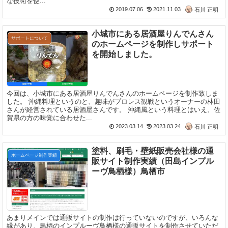
な技術を使...
2019.07.06
2021.11.03
石川 正明
小城市にある居酒屋りんでんさん
サポートについて
のホームページを制作しサポート
を開始しました。
今回は、小城市にある居酒屋りんでんさんのホームページを制作致しま
した。 沖縄料理というのと、趣味がプロレス観戦というオーナーの林田
さんが経営されている居酒屋さんです。 沖縄風という料理とはいえ、佐
賀県の方の味覚に合わせた...
2023.03.14
2023.03.24
石川 正明
塗料、刷毛・壁紙販売会社様の通
ホームページ制作実績
販サイト制作実績（田島インプル
ーヴ鳥栖様）鳥栖市
あまりメインでは通販サイトの制作は行っていないのですが、いろんな
縁があり、鳥栖のインプルーヴ鳥栖様の通販サイトを制作させていただ