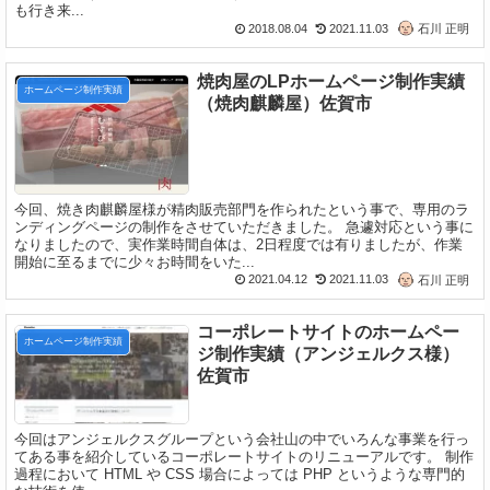
も行き来...
2018.08.04
2021.11.03
石川 正明
焼肉屋のLPホームページ制作実績
ホームページ制作実績
（焼肉麒麟屋）佐賀市
今回、焼き肉麒麟屋様が精肉販売部門を作られたという事で、専用のラ
ンディングページの制作をさせていただきました。 急遽対応という事に
なりましたので、実作業時間自体は、2日程度では有りましたが、作業
開始に至るまでに少々お時間をいた...
2021.04.12
2021.11.03
石川 正明
コーポレートサイトのホームペー
ホームページ制作実績
ジ制作実績（アンジェルクス様）
佐賀市
今回はアンジェルクスグループという会社山の中でいろんな事業を行っ
てある事を紹介しているコーポレートサイトのリニューアルです。 制作
過程において HTML や CSS 場合によっては PHP というような専門的