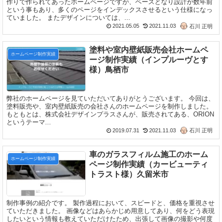
作りで作られてあったホームページですが、ベースとなり設計が数年前
という事もあり、多くのページをインデックスさせるという仕様になっ
ていました。 またデザインについては、...
2021.05.05
2021.11.03
石川 正明
塗料や室内壁紙販売会社ホームペ
ホームページ制作実績
ージ制作実績（インプルーヴとす
様）鳥栖市
弊社のホームページを見ていただいてありがとうございます。 今回は、
塗料販売や、室内壁紙販売の会社さんのホームページを制作しました。
もともとは、株式会社デザインプラスさんが、販売されてある、ORION
というテーマ...
2019.07.31
2021.11.03
石川 正明
車のガラスフィルム施工のホーム
ホームページ制作実績
ページ制作実績（カービューティ
トラスト様）久留米市
制作事例の紹介です。 製作過程において、スピードと、価格を重視させ
ていただきました。 画像などはあらかじめ用意してあり、何をどう表現
したいという情報も教えていただけたため、出張して画像の撮影や何度